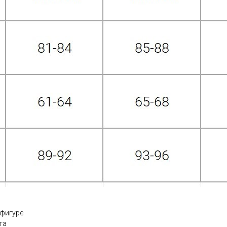
 фигуре
та