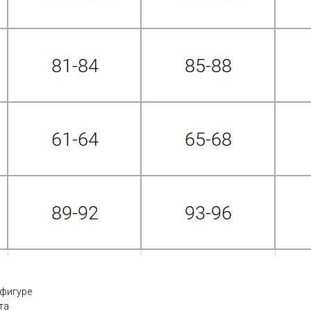
 фигуре
та