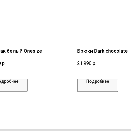
ак белый Onesize
Брюки Dark chocolate
0
р.
21 990
р.
одробнее
Подробнее