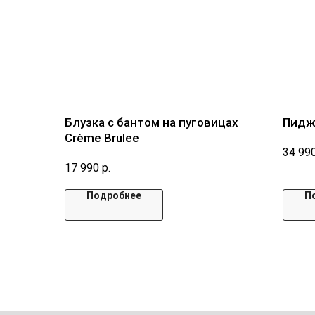
Блузка с бантом на пуговицах
Пидж
Crème Brulee
34 99
17 990
р.
Подробнее
П