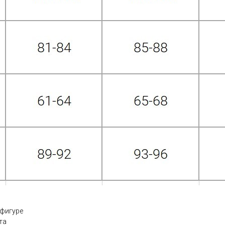
 фигуре
та