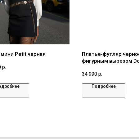
мини Petit черная
Платье-футляр черно
фигурным вырезом Do
0
р.
34 990
р.
одробнее
Подробнее