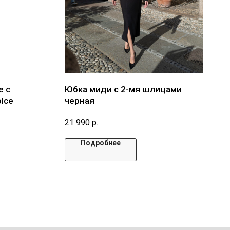
е с
Юбка миди с 2-мя шлицами
lce
черная
21 990
р.
Подробнее