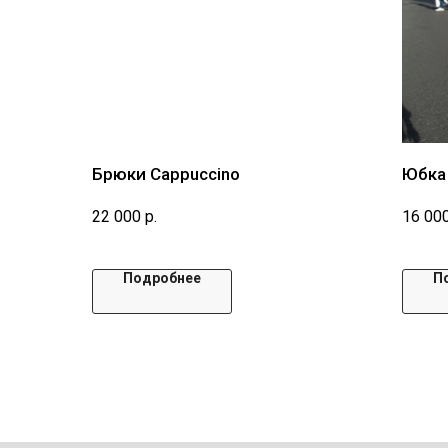
Брюки Сappuccino
Юбка 
22 000
р.
16 00
Подробнее
П