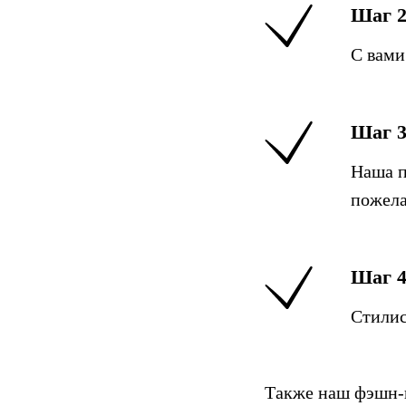
Шаг 
С вами
Шаг 
Наша п
пожел
Шаг 
Стилис
Также наш фэшн-к