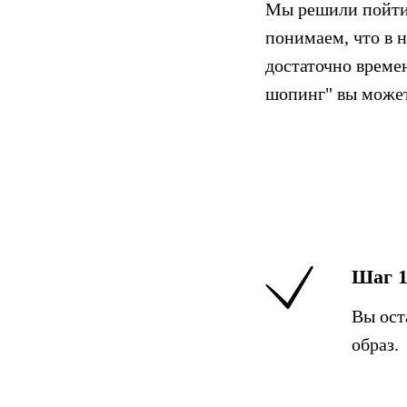
Мы решили пойти 
понимаем, что в 
достаточно време
шопинг" вы может
Шаг 
Вы ост
образ.