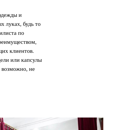
одежды и
х луках, будь то
илиста по
преимуществом,
щих клиентов.
дели или капсулы
, возможно, не