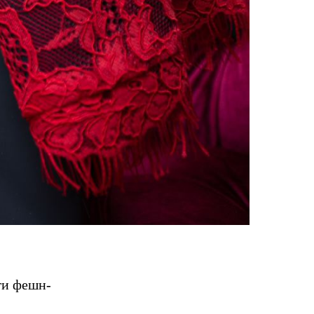
ги фешн-