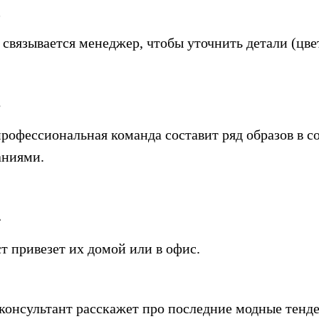
2
 связывается менеджер, чтобы уточнить детали (цвет
3
рофессиональная команда составит ряд образов в со
аниями.
4
т привезет их домой или в офис.
онсультант расскажет про последние модные тенде