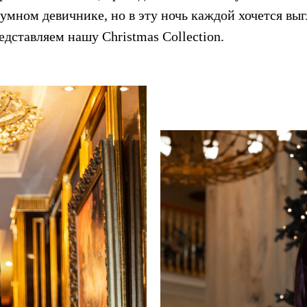
умном девичнике, но в эту ночь каждой хочется вы
дставляем нашу Christmas Collection.