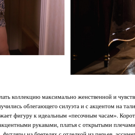
лать коллекцию максимально женственной и чувств
лучились облегающего силуэта и с акцентом на тали
жает фигуру к идеальным «песочным часам». Коро
с акцентными рукавами, платья с открытыми плечам
 футляры на бретелях с отделкой из перьев, ассиме