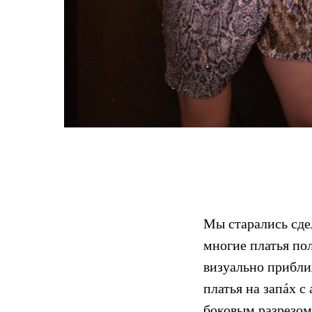
Мы старались сде
многие платья по
визуально прибли
платья на запáх 
боковым разрезом,