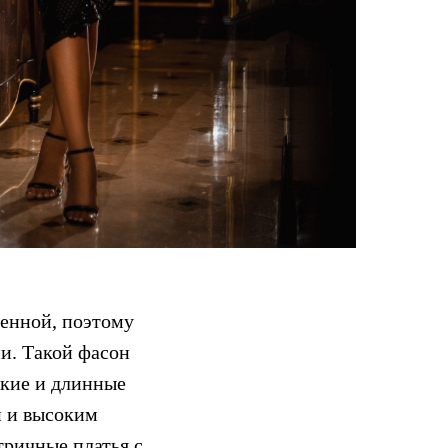
енной, поэтому
и. Такой фасон
ткие и длинные
и и высоким
тричные платья с