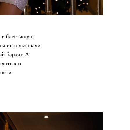
ц в блестящую
мы использовали
й бархат. А
олотых и
ости.