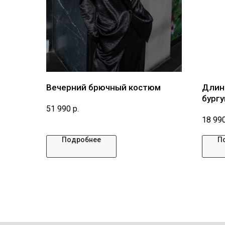
Вечерний брючный костюм
Длин
бург
51 990
р.
18 99
Подробнее
П