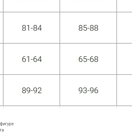
 фигуре
та