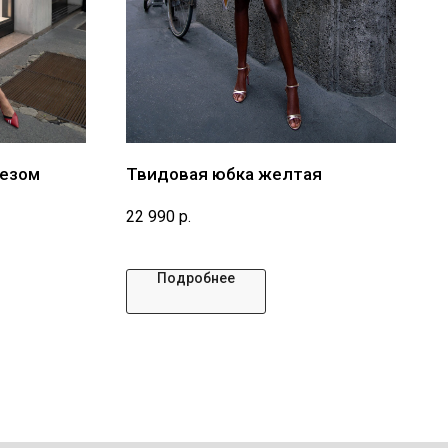
резом
Твидовая юбка желтая
22 990
р.
Подробнее