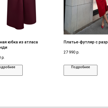
ная юбка из атласа
Платье-футляр с раз
унди
27 990
р.
0
р.
одробнее
Подробнее